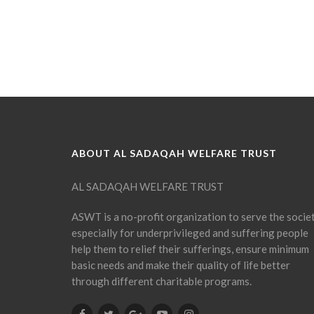
ABOUT AL SADAQAH WELFARE TRUST
AL SADAQAH WELFARE TRUST
ASWT is a no-profit organization to serve the socie
especially for underprivileged and suffering people
help them to relief their sufferings, ensure minimum
basic needs and make their quality of life better
through different charitable programs.