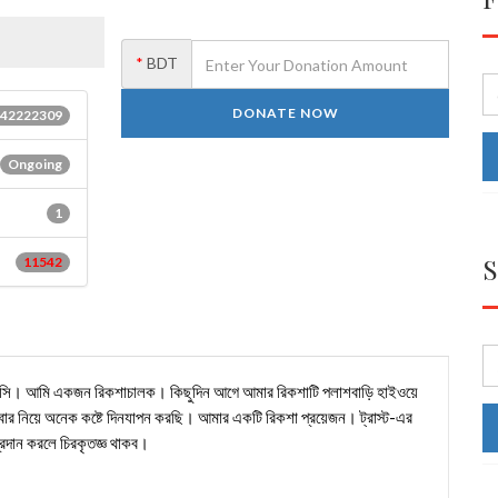
*
BDT
42222309
Ongoing
1
S
11542
ধা নিবাসি। আমি একজন রিকশাচালক। কিছুদিন আগে আমার রিকশাটি পলাশবাড়ি হাইওয়ে
িবার নিয়ে অনেক কষ্টে দিনযাপন করছি। আমার একটি রিকশা প্রয়েজন। ট্রাস্ট-এর
রদান করলে চিরকৃতজ্ঞ থাকব।