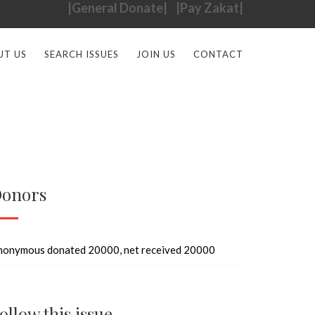
|General Donate|
|Pay Zakat|
UT US
SEARCH ISSUES
JOIN US
CONTACT
onors
nonymous donated 20000, net received 20000
ollow this issue